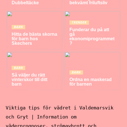
Dubbeltäcke
bekvämt friluftsliv
TRENDER
BARN
Funderar du på att
Hitta de bästa skorna
gå
för barn hos
ekonomiprogrammet
Skechers
?
BARN
BARN
Så väljer du rätt
vinterskor till ditt
Ordna en maskerad
barn
för barnen
Viktiga tips för vädret i Valdemarsvik
och Gryt | Information om
väderprognoser, strömavbrott och