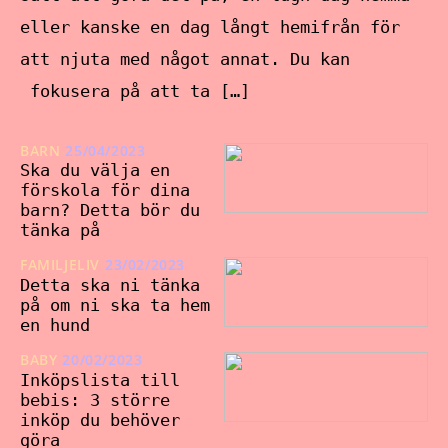
eller kanske en dag långt hemifrån för
att njuta med något annat. Du kan
fokusera på att ta […]
BARN
25/04/2023
Ska du välja en
förskola för dina
barn? Detta bör du
tänka på
FAMILJELIV
23/02/2023
Detta ska ni tänka
på om ni ska ta hem
en hund
BABY
20/02/2023
Inköpslista till
bebis: 3 större
inköp du behöver
göra