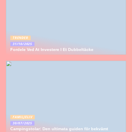
TRENDER
31/10/2025
Fordele Ved At Investere I Et Dubbeltäcke
FAMILJELIV
30/07/2025
Campingstolar: Den ultimata guiden för bekvämt