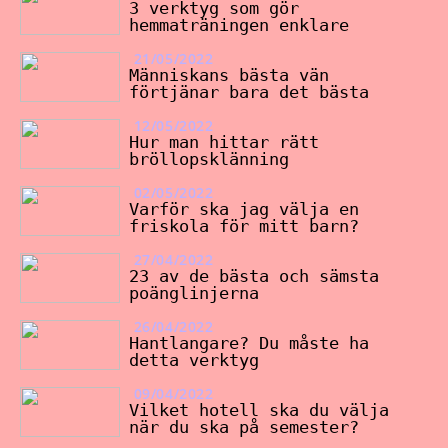
3 verktyg som gör
hemmaträningen enklare
21/05/2022
Människans bästa vän
förtjänar bara det bästa
12/05/2022
Hur man hittar rätt
bröllopsklänning
02/05/2022
Varför ska jag välja en
friskola för mitt barn?
27/04/2022
23 av de bästa och sämsta
poänglinjerna
26/04/2022
Hantlangare? Du måste ha
detta verktyg
09/04/2022
Vilket hotell ska du välja
när du ska på semester?