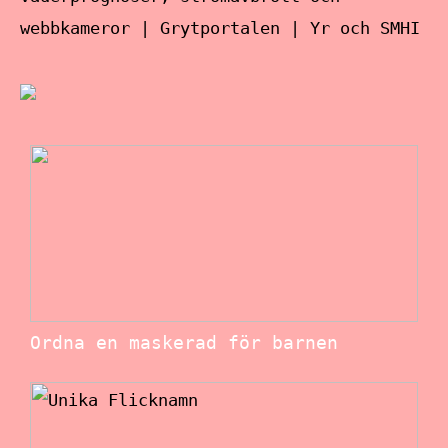
webbkameror | Grytportalen | Yr och SMHI
Ordna en maskerad för barnen