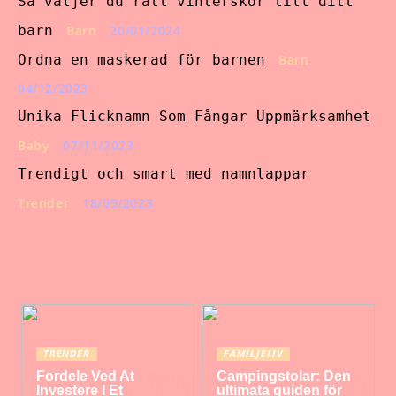
Så väljer du rätt vinterskor till ditt
barn
Barn
20/01/2024
Ordna en maskerad för barnen
Barn
04/12/2023
Unika Flicknamn Som Fångar Uppmärksamhet
Baby
07/11/2023
Trendigt och smart med namnlappar
Trender
18/09/2023
TRENDER
FAMILJELIV
Fordele Ved At
Campingstolar: Den
Investere I Et
ultimata guiden för