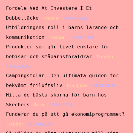
Fordele Ved At Investere I Et
Dubbeltäcke
Trender
31/10/2025
Utbildningens roll i barns lärande och
kommunikation
Trender
13/10/2025
Produkter som gör livet enklare för
bebisar och småbarnsföräldrar
Trender
10/09/2025
Campingstolar: Den ultimata guiden för
bekvämt friluftsliv
Familjeliv
30/07/2025
Hitta de bästa skorna för barn hos
Skechers
Barn
16/10/2024
Funderar du på att gå ekonomiprogrammet?
Trender
25/01/2024