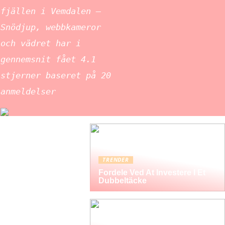
fjällen i Vemdalen –
Snödjup, webbkameror
och vädret har i
gennemsnit fået
4.1
stjerner baseret på
20
anmeldelser
TRENDER
Fordele Ved At Investere I Et
Dubbeltäcke