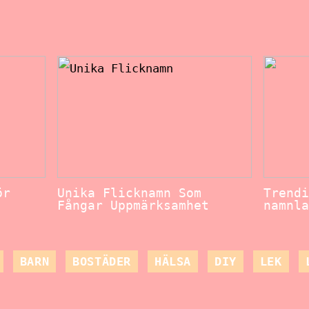
ör
Unika Flicknamn Som
Trendi
Fångar Uppmärksamhet
namnla
BARN
BOSTÄDER
HÄLSA
DIY
LEK