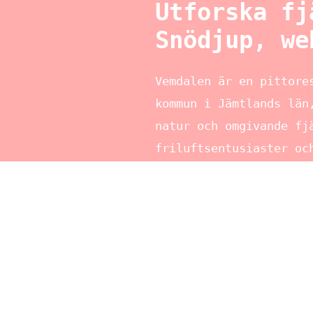
Utforska fj
Snödjup, we
Vemdalen är en pittore
kommun i Jämtlands län
natur och omgivande fj
friluftsentusiaster oc
skidåkning, vandring e
utsikten, är Vemdalen 
kommer vi att utforska
vara intressanta för a
Snödjup i Vemd