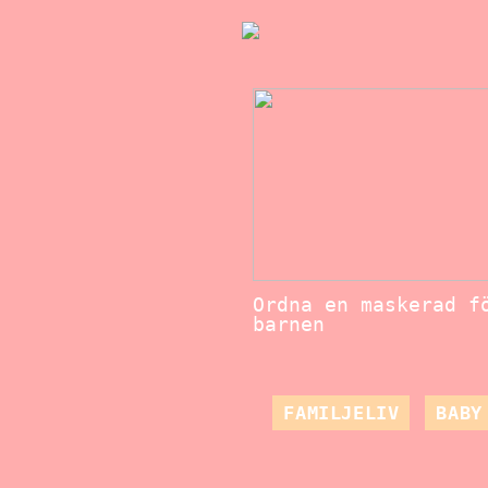
Ordna en maskerad f
barnen
FAMILJELIV
BABY