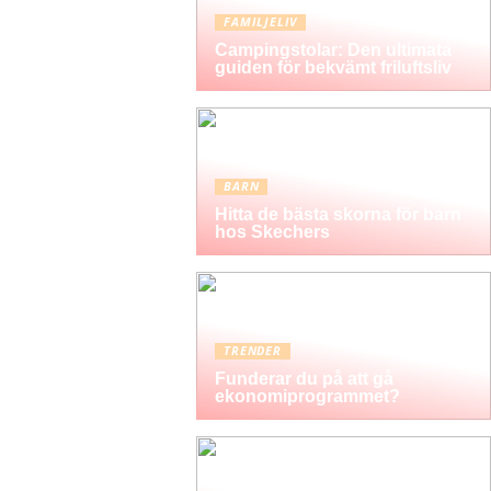
FAMILJELIV
Campingstolar: Den ultimata
guiden för bekvämt friluftsliv
BARN
Hitta de bästa skorna för barn
hos Skechers
TRENDER
Funderar du på att gå
ekonomiprogrammet?