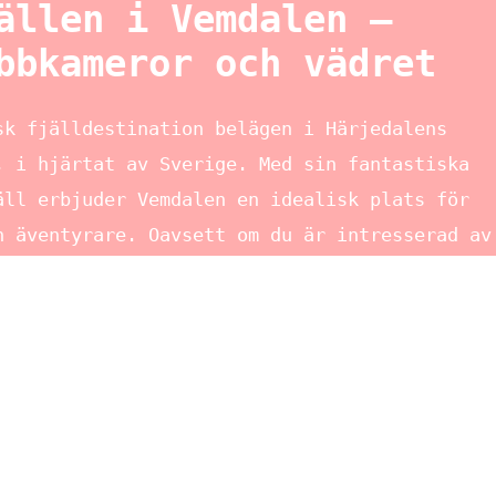
ällen i Vemdalen –
bbkameror och vädret
sk fjälldestination belägen i Härjedalens
, i hjärtat av Sverige. Med sin fantastiska
äll erbjuder Vemdalen en idealisk plats för
h äventyrare. Oavsett om du är intresserad av
ller bara att njuta av den fantastiska
definitivt värt ett besök. I den här artikeln
 litet några aspekter av Vemdalen som kan
llt från skidåkare till fjällvandrare.
alen