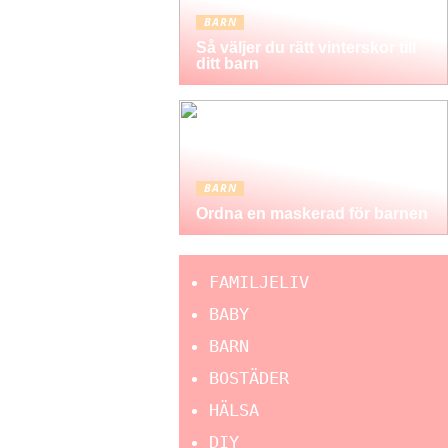
BARN
Så väljer du rätt vinterskor till
ditt barn
BARN
Ordna en maskerad för barnen
FAMILJELIV
BABY
BARN
BOSTÄDER
HÄLSA
DIY