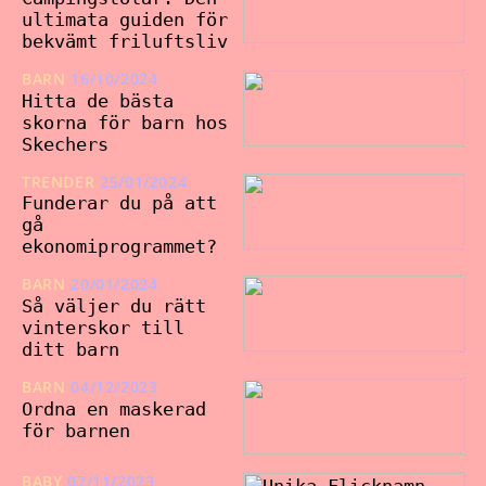
ultimata guiden för
bekvämt friluftsliv
BARN
16/10/2024
Hitta de bästa
skorna för barn hos
Skechers
TRENDER
25/01/2024
Funderar du på att
gå
ekonomiprogrammet?
BARN
20/01/2024
Så väljer du rätt
vinterskor till
ditt barn
BARN
04/12/2023
Ordna en maskerad
för barnen
BABY
07/11/2023