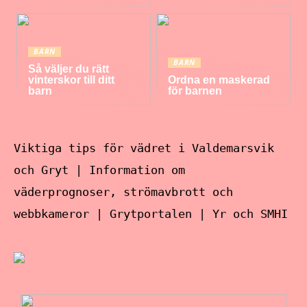
BARN
BARN
Så väljer du rätt
vinterskor till ditt
Ordna en maskerad
barn
för barnen
Viktiga tips för vädret i Valdemarsvik
och Gryt | Information om
väderprognoser, strömavbrott och
webbkameror | Grytportalen | Yr och SMHI