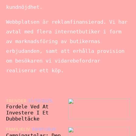
kundnöjdhet.
Webbplatsen är reklamfinansierad. Vi har
avtal med flera internetbutiker i form
av marknadsföring av butikernas
erbjudanden, samt att erhålla provision
om besökaren vi vidarebefordrar
realiserar ett köp.
TRENDER
31/10/2025
Fordele Ved At
Investere I Et
Dubbeltäcke
FAMILJELIV
30/07/2025
Campingstolar: Den