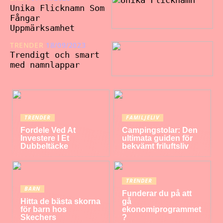
Unika Flicknamn Som
Fångar
Uppmärksamhet
TRENDER
18/09/2023
Trendigt och smart
med namnlappar
TRENDER
FAMILJELIV
Fordele Ved At
Campingstolar: Den
Investere I Et
ultimata guiden för
Dubbeltäcke
bekvämt friluftsliv
TRENDER
BARN
Funderar du på att
Hitta de bästa skorna
gå
för barn hos
ekonomiprogrammet
Skechers
?