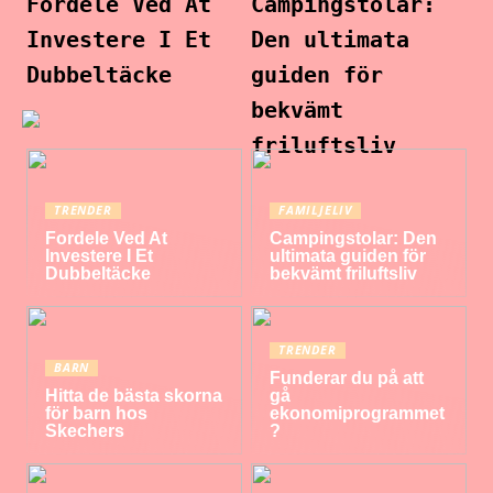
Fordele Ved At
Campingstolar:
Investere I Et
Den ultimata
Dubbeltäcke
guiden för
bekvämt
friluftsliv
TRENDER
FAMILJELIV
Fordele Ved At
Campingstolar: Den
Investere I Et
ultimata guiden för
Dubbeltäcke
bekvämt friluftsliv
TRENDER
BARN
Funderar du på att
Hitta de bästa skorna
gå
för barn hos
ekonomiprogrammet
Skechers
?