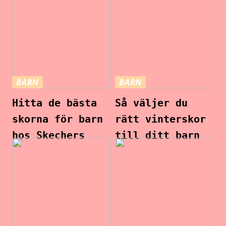
BARN
BARN
Hitta de bästa
Så väljer du
skorna för barn
rätt vinterskor
hos Skechers
till ditt barn