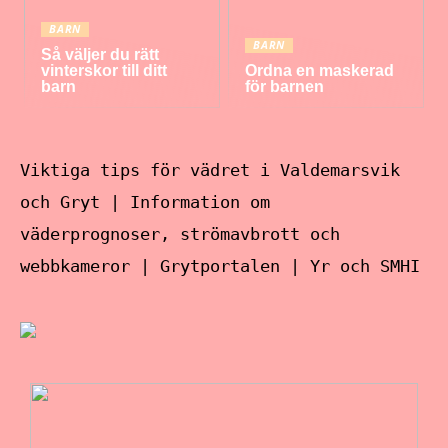
BARN
BARN
Så väljer du rätt
vinterskor till ditt
Ordna en maskerad
barn
för barnen
Viktiga tips för vädret i Valdemarsvik
och Gryt | Information om
väderprognoser, strömavbrott och
webbkameror | Grytportalen | Yr och SMHI