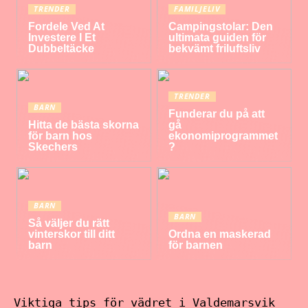
TRENDER
FAMILJELIV
Fordele Ved At
Campingstolar: Den
Investere I Et
ultimata guiden för
Dubbeltäcke
bekvämt friluftsliv
TRENDER
BARN
Funderar du på att
Hitta de bästa skorna
gå
för barn hos
ekonomiprogrammet
Skechers
?
BARN
BARN
Så väljer du rätt
vinterskor till ditt
Ordna en maskerad
barn
för barnen
Viktiga tips för vädret i Valdemarsvik