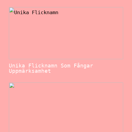
Unika Flicknamn Som Fångar
Uppmärksamhet