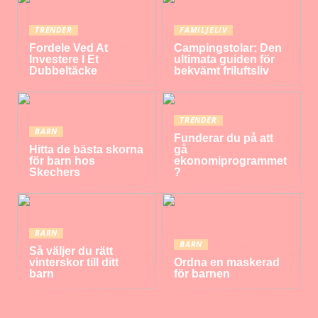
TRENDER
FAMILJELIV
Fordele Ved At
Campingstolar: Den
Investere I Et
ultimata guiden för
Dubbeltäcke
bekvämt friluftsliv
TRENDER
BARN
Funderar du på att
Hitta de bästa skorna
gå
för barn hos
ekonomiprogrammet
Skechers
?
BARN
BARN
Så väljer du rätt
vinterskor till ditt
Ordna en maskerad
barn
för barnen