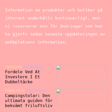
Information om produkter och butiker på
internet underhålls kontinuerligt, men
vi reserverar oss för ändringar som kan
ha gjorts sedan senaste uppdateringen av
webbplatsens information.
TRENDER
31/10/2025
Fordele Ved At
Investere I Et
Dubbeltäcke
FAMILJELIV
30/07/2025
Campingstolar: Den
ultimata guiden för
bekvämt friluftsliv