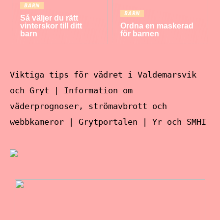
BARN
BARN
Så väljer du rätt
vinterskor till ditt
Ordna en maskerad
barn
för barnen
Viktiga tips för vädret i Valdemarsvik
och Gryt | Information om
väderprognoser, strömavbrott och
webbkameror | Grytportalen | Yr och SMHI