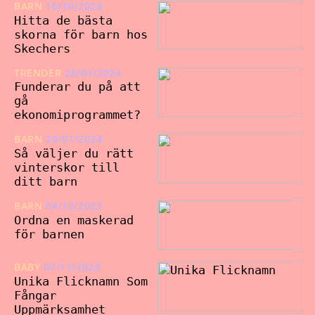
BARN
16/10/2024
Hitta de bästa
skorna för barn hos
Skechers
TRENDER
25/01/2024
Funderar du på att
gå
ekonomiprogrammet?
BARN
20/01/2024
Så väljer du rätt
vinterskor till
ditt barn
BARN
04/12/2023
Ordna en maskerad
för barnen
BABY
07/11/2023
Unika Flicknamn Som
Fångar
Uppmärksamhet