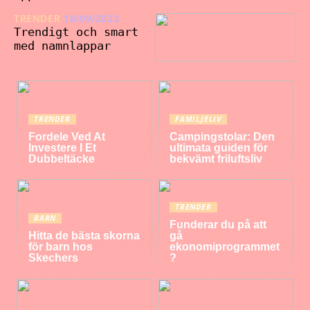
TRENDER
18/09/2023
Trendigt och smart
med namnlappar
TRENDER
FAMILJELIV
Fordele Ved At
Campingstolar: Den
Investere I Et
ultimata guiden för
Dubbeltäcke
bekvämt friluftsliv
TRENDER
BARN
Funderar du på att
Hitta de bästa skorna
gå
för barn hos
ekonomiprogrammet
Skechers
?